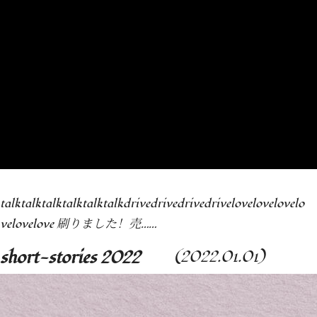
talktalktalktalktalktalkdrivedrivedrivedrivelovelovelovelo
velovelove 刷りました！売……
short-stories 2022
(2022.01.01)