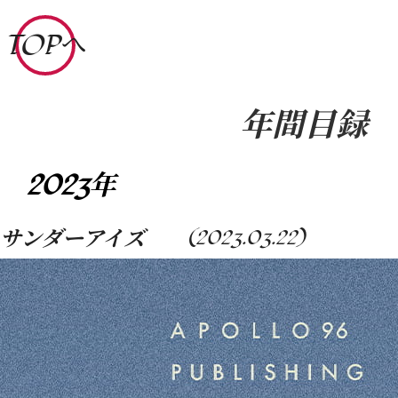
コ
TOPへ
ン
テ
ン
年間目録
ツ
へ
ス
2023年
キ
ッ
サンダーアイズ
(2023.03.22)
プ