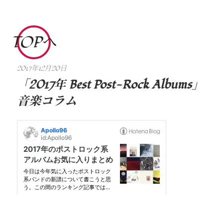
コ
ン
テ
TOPへ
ン
ツ
2017年12月20日
dsr
へ
「2017年 Best Post-Rock Albums」
ス
音楽コラム
キ
ッ
プ
APOLLO96
OTHERS