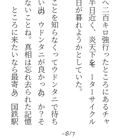
「
私
の
家
が
チ
ャ
イ
ヤ
プ
ー
ム
に
あ
る
こ
と
を
知
ら
な
く
っ
て
ウ
ド
ン
タ
ニ
で
待
ち
合
わ
せ
た
の
か
？
そ
れ
と
も
再
会
は
思
い
出
の
ウ
ド
ン
タ
ニ
が
良
か
っ
た
の
か
？
そ
れ
は
今
の
あ
な
た
に
聞
い
て
も
わ
か
ら
な
い
こ
と
ね
。
真
相
は
忘
れ
去
ら
れ
た
記
憶
の
中
、
次
が
あ
れ
ば
覚
え
と
い
て
、
私
の
と
こ
ろ
に
来
た
い
な
ら
最
寄
り
の
国
鉄
駅
は
チ
ャ
ッ
ト
ゥ
ラ
ッ
ト
駅
だ
か
ら
ね
。
ウ
ド
ン
タ
ニ
は
行
き
過
ぎ
。
そ
の
ノ
ー
ト
に
書
い
と
い
た
方
が
い
い
よ
。
忘
れ
る
ん
で
し
ょ
彼
女
の
家
は
ウ
ド
ン
タ
ニ
か
ら
南
西
へ
二
百
キ
ロ
強
行
っ
た
と
こ
ろ
に
あ
る
チ
ャ
イ
ヤ
プ
ー
ム
県
に
あ
っ
た
。
お
お
よ
そ
半
日
近
く
、
炎
天
下
を
モ
ー
タ
ー
サ
イ
ク
ル
で
走
り
続
け
、
到
着
し
た
時
に
は
も
う
日
が
暮
れ
よ
う
か
と
し
て
い
た
-8/7