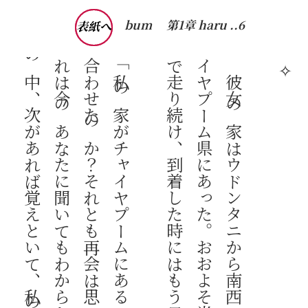
bum
第1章 haru ..6
表紙へ
。
✧