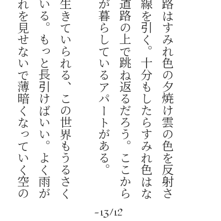
梅
雨
の
う
ち
は
い
い
、
僕
は
静
か
に
生
き
て
い
ら
れ
る
、
こ
の
世
界
も
う
る
さ
く
な
い
、
み
ん
な
静
か
で
ど
ん
よ
り
し
て
い
る
。
も
っ
と
長
引
け
ば
い
い
。
よ
く
雨
が
降
っ
て
、
市
民
薄
明
を
縮
め
る
。
夕
暮
れ
を
見
せ
な
い
で
薄
暗
く
な
っ
て
い
く
空
の
せ
い
で
、
こ
げ
茶
の
木
の
ド
ア
は
冷
た
い
金
属
の
よ
う
だ
。
鍵
を
入
れ
て
回
す
と
、
逆
に
回
っ
た
。
錠
を
閉
め
忘
れ
て
い
る
小
雨
に
濡
れ
た
ア
ス
フ
ァ
ル
ト
の
道
路
は
す
み
れ
色
の
夕
焼
け
雲
の
色
を
反
射
さ
せ
な
が
ら
、
そ
の
上
に
車
の
ラ
ン
プ
が
線
を
引
く
。
十
分
も
し
た
ら
す
み
れ
色
は
な
く
な
っ
て
赤
と
白
の
ラ
ン
プ
だ
け
が
、
道
路
の
上
で
跳
ね
返
る
だ
ろ
う
。
こ
こ
か
ら
少
し
坂
を
上
っ
た
ら
僕
と
ア
メ
ち
ゃ
ん
が
暮
ら
し
て
い
る
ア
パ
ー
ト
が
あ
る
-13/12