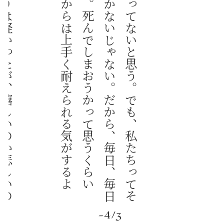
僕
は
何
も
言
わ
な
い
。
彼
女
の
足
取
り
は
軽
か
っ
た
が
、
嬉
し
い
の
か
悲
し
い
の
か
分
か
ら
な
い
。
彼
女
は
僕
に
言
っ
た
わ
け
じ
ゃ
な
か
っ
た
か
も
し
れ
な
い
。
た
だ
、
誰
か
に
聞
い
て
も
ら
い
た
か
っ
た
ん
だ
ろ
う
。
僕
は
こ
の
日
記
を
い
つ
か
誰
か
に
読
ん
で
も
ら
い
た
い
と
思
っ
て
書
い
て
い
る
。
日
記
を
書
き
始
め
て
も
う
八
年
に
な
る
「
こ
の
世
界
に
朝
ほ
ど
鬱
陶
し
い
も
の
っ
て
な
い
と
思
う
。
で
も
、
私
た
ち
っ
て
そ
う
い
う
の
全
部
越
え
て
い
か
な
い
と
い
か
な
い
じ
ゃ
な
い
。
だ
か
ら
、
毎
日
、
毎
日
毎
日
、
目
が
覚
め
る
と
う
ん
ざ
り
す
る
。
死
ん
で
し
ま
お
う
か
っ
て
思
う
く
ら
い
に
。
で
も
、
あ
な
た
が
来
た
か
ら
今
日
か
ら
は
上
手
く
耐
え
ら
れ
る
気
が
す
る
よ
ね
-4/3