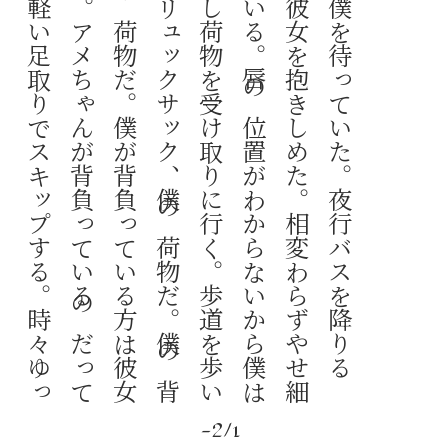
幻
の
少
女
は
青
い
夜
明
け
前
の
空
で
僕
を
待
っ
て
い
た
。
夜
行
バ
ス
を
降
り
る
と
、
僕
は
荷
物
を
受
け
取
る
よ
り
先
に
彼
女
を
抱
き
し
め
た
。
相
変
わ
ら
ず
や
せ
細
っ
て
い
る
け
れ
ど
、
背
が
高
く
な
っ
て
い
る
。
唇
の
位
置
が
わ
か
ら
な
い
か
ら
僕
は
キ
ス
を
し
な
か
っ
た
。
さ
っ
と
腕
を
離
し
荷
物
を
受
け
取
り
に
行
く
。
歩
道
を
歩
い
て
先
々
進
ん
で
行
く
彼
女
の
背
中
に
は
リ
ュ
ッ
ク
サ
ッ
ク
、
僕
の
荷
物
だ
。
僕
の
背
中
に
も
リ
ュ
ッ
ク
サ
ッ
ク
。
こ
れ
も
僕
の
荷
物
だ
。
僕
が
背
負
っ
て
い
る
方
は
彼
女
の
よ
り
も
二
倍
く
ら
い
大
き
く
て
重
い
。
ア
メ
ち
ゃ
ん
が
背
負
っ
て
い
る
の
だ
っ
て
軽
く
は
な
い
は
ず
だ
け
れ
ど
、
彼
女
は
軽
い
足
取
り
で
ス
キ
ッ
プ
す
る
。
時
々
ゆ
っ
く
り
歩
く
僕
の
方
を
振
り
向
い
て
笑
う
。
荷
物
は
重
い
が
僕
の
心
は
軽
い
、
幸
せ
だ
-2/1