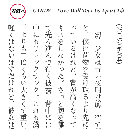
-CANDY-
Love Will Tear Us Apart 1章
表紙へ
(2019/06/04)