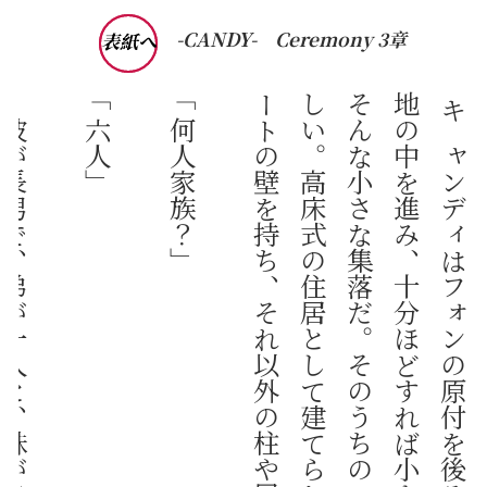
-CANDY-
Ceremony 3章
表紙へ
「六人」
「何人家族？」
。