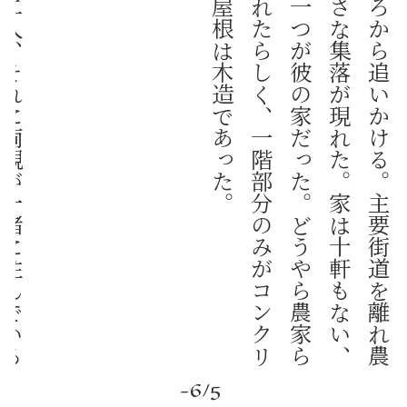
彼
が
長
男
で
、
弟
が
一
人
と
、
妹
が
二
人
、
そ
れ
に
両
親
が
一
緒
に
住
ん
で
い
る
ら
し
い
キ
ャ
ン
デ
ィ
は
フ
ォ
ン
の
原
付
を
後
ろ
か
ら
追
い
か
け
る
。
主
要
街
道
を
離
れ
農
地
の
中
を
進
み
、
十
分
ほ
ど
す
れ
ば
小
さ
な
集
落
が
現
れ
た
。
家
は
十
軒
も
な
い
、
そ
ん
な
小
さ
な
集
落
だ
。
そ
の
う
ち
の
一
つ
が
彼
の
家
だ
っ
た
。
ど
う
や
ら
農
家
ら
し
い
。
高
床
式
の
住
居
と
し
て
建
て
ら
れ
た
ら
し
く
、
一
階
部
分
の
み
が
コ
ン
ク
リ
ー
ト
の
壁
を
持
ち
、
そ
れ
以
外
の
柱
や
屋
根
は
木
造
で
あ
っ
た
-6/5