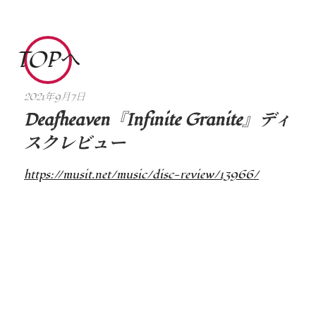
コ
ン
テ
TOPへ
ン
ツ
2021年9月7日
dsr
へ
Deafheaven『Infinite Granite』ディ
ス
スクレビュー
キ
ッ
https://musit.net/music/disc-review/13966/
プ
MUSIT
OTHERS