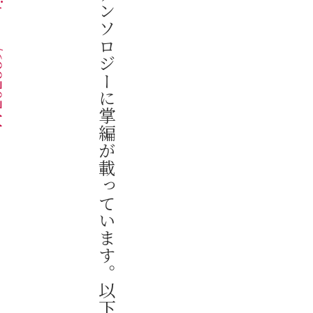
オ
カ
ワ
ダ
ア
キ
ナ
さ
ん
主
宰
の
ア
ン
ソ
ロ
ジ
ー
に
掌
編
が
載
っ
て
い
ま
す
。
以
下
リ
ン
ク
か
ら
購
入