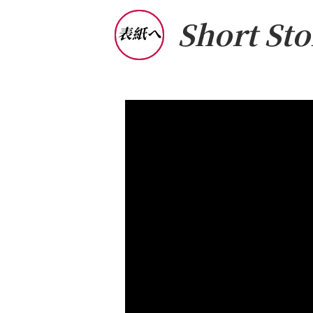
Short St
表紙へ