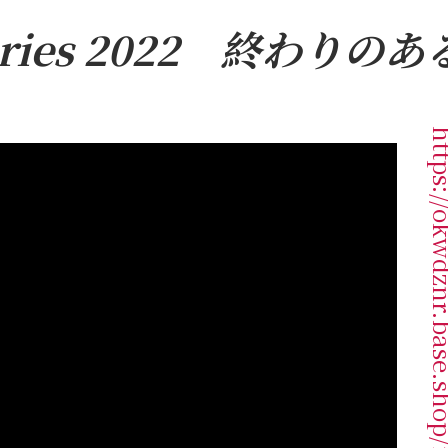
ories 2022
終わりのあ
https://okwdznr.base.sho