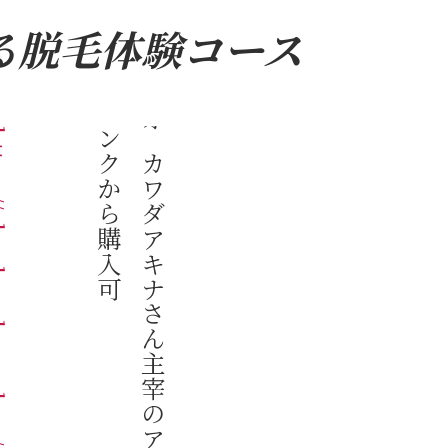
る脱毛体験コース
p/items/69970744
可