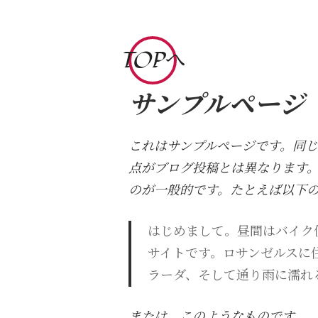
コ
ン
テ
TOPへ
ン
ツ
サンプルページ
へ
ス
これはサンプルページです。同じ
キ
点がブログ投稿とは異なります
ッ
のが一般的です。たとえば以下
プ
はじめまして。昼間はバイク
サイトです。ロサンゼルスに
ラーダ、そして通り雨に濡れ
または、このようなものです。