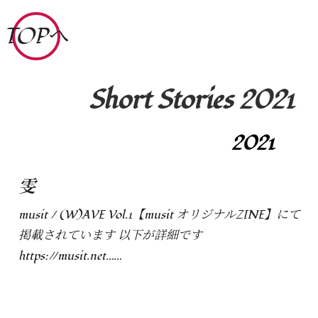
コ
TOPへ
ン
テ
ン
Short Stories 2021
ツ
へ
ス
2021
キ
ッ
雯
プ
musit / (W)AVE Vol.1【musit オリジナルZINE】にて
掲載されています 以下が詳細です
https://musit.net……