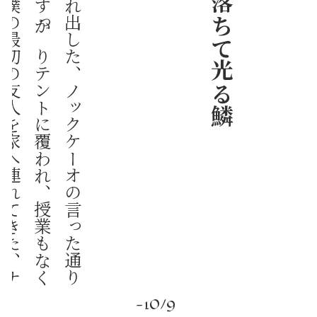
確
か
に
人
は
少
し
ず
つ
僕
の
前
に
現
れ
出
し
た
、
ノ
ッ
ク
ケ
ー
オ
の
言
っ
た
通
り
だ
。
二
月
の
中
旬
、
農
業
祭
で
大
学
が
す
っ
か
り
テ
ン
ト
に
覆
わ
れ
、
授
業
も
な
く
な
っ
て
し
ま
っ
た
頃
、
ヴ
シ
ィ
ー
ヌ
が
僕
の
最
初
の
友
人
を
家
へ
連
れ
て
き
た
、
ナ
マ
ズ
だ
。
こ
の
日
本
人
男
は
も
う
三
十
に
も
な
ろ
う
か
、
つ
い
に
博
士
号
の
課
程
も
終
わ
り
か
け
て
――丸
い
縁
の
の
メ
ガ
ネ
を
か
け
て
、
ヒ
ゲ
な
ん
か
も
は
や
し
て
す
っ
か
り
学
者
気
取
り
な
の
だ
。
「
何
し
に
帰
っ
て
き
た
ん
だ
？
」
と
僕
の
方
か
ら
声
を
か
け
た
。
ナ
マ
ズ
は
笑
っ
た
-10/9