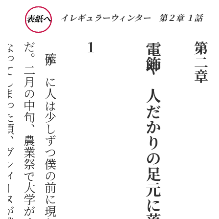
イレギュラーウィンター
第２章 １話
表紙へ
１
電飾や人だかりの足元に落ちて光る鱗
第二章