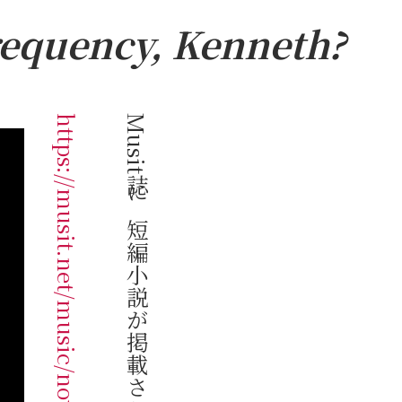
equency, Kenneth?
https://musit.net/music/novel/18384/