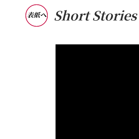
Short Stori
表紙へ
光へ