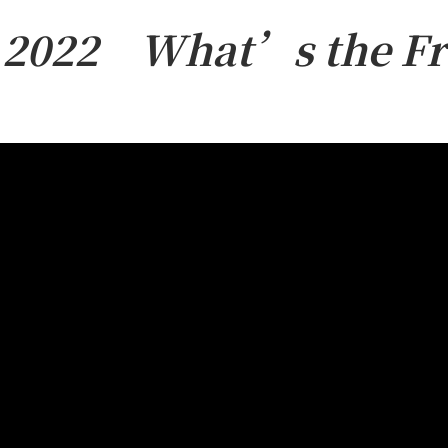
es 2022
What’s the Fr