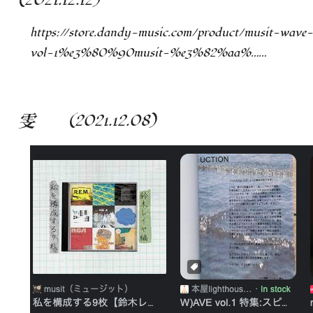
(2021.12.12)
https://store.dandy-music.com/product/musit-wave-
vol-1%e3%80%90musit-%e3%82%aa%……
雯
(2021.12.08)