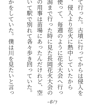
そ
の
日
、
僕
は
ほ
と
ん
ど
散
歩
な
ん
か
を
し
て
い
た
。
僕
は
川
を
見
た
い
と
言
っ
て
出
か
け
て
行
き
、
何
時
間
も
信
濃
川
を
眺
め
て
い
た
。
ア
メ
ち
ゃ
ん
は
美
術
館
に
行
き
た
い
と
言
っ
て
県
立
近
代
美
術
館
へ
行
っ
て
い
た
。
連
絡
を
取
り
合
っ
て
、
駅
か
ら
近
い
そ
ば
や
で
落
ち
合
っ
た
時
、
開
口
一
番
に
ア
メ
ち
ゃ
ん
は
言
っ
た
。
ゆ
っ
く
り
と
季
節
は
秋
へ
と
変
わ
っ
て
行
っ
た
。
古
墳
に
行
っ
て
か
ら
は
侵
入
を
し
ば
ら
く
控
え
て
い
た
。
と
い
う
の
も
、
侵
入
よ
り
花
火
に
熱
中
し
て
い
た
か
ら
だ
。
僕
ら
は
バ
イ
ト
代
の
ほ
と
ん
ど
を
使
っ
て
、
毎
週
の
よ
う
に
花
火
大
会
へ
行
っ
て
い
た
。
き
っ
か
け
は
七
月
の
末
に
新
潟
ま
で
行
っ
た
時
に
見
た
長
岡
花
火
大
会
の
広
告
だ
っ
た
。
新
潟
と
言
っ
て
も
僕
ら
の
用
事
は
苗
場
に
あ
っ
た
ん
だ
け
れ
ど
、
空
き
時
間
で
僕
ら
は
長
岡
ま
で
電
車
で
赴
い
て
駅
で
別
れ
て
各
々
歩
き
回
っ
て
い
た
-8/7