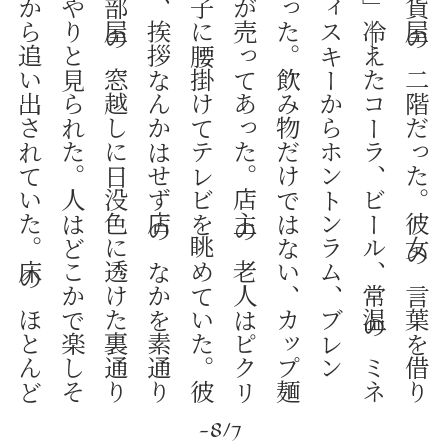
彼
女
の
部
屋
は
裏
通
り
の
小
さ
な
雑
貨
屋
の
二
階
だ
っ
た
。
彼
女
の
言
葉
を
借
り
れ
ば
「
そ
の
店
に
は
な
ん
だ
っ
て
あ
る
」
――冷
え
た
コ
ー
ラ
、
ビ
ー
ル
、
常
温
の
ミ
ネ
ラ
ル
ウ
ォ
ー
タ
ー
、
セ
ン
グ
ソ
ー
ン
ウ
ィ
ス
キ
ー
か
ら
ホ
ン
ト
ン
ラ
ム
、
ブ
レ
ン
ド
、
そ
し
て
ジ
ャ
ッ
ク
ダ
ニ
エ
ル
が
あ
っ
た
。
飲
み
物
だ
け
で
は
な
い
、
カ
ッ
プ
麺
や
イ
ン
ス
タ
ン
ト
の
お
粥
や
チ
ッ
プ
ス
が
売
っ
て
あ
っ
た
。
店
主
の
老
人
は
ピ
ク
リ
と
も
動
か
ず
、
青
い
プ
ラ
ス
チ
ッ
ク
椅
子
に
腰
掛
け
て
テ
レ
ビ
を
眺
め
て
い
た
。
彼
女
は
こ
れ
が
自
分
の
叔
父
だ
と
言
う
が
、
挨
拶
な
ん
か
は
せ
ず
店
の
な
か
を
素
通
り
し
、
裏
口
か
ら
続
く
階
段
を
登
っ
た
。
部
屋
の
窓
越
し
に
日
没
色
に
透
け
た
裏
通
り
の
バ
ー
の
笑
い
声
や
、
叫
び
声
が
ぼ
ん
や
り
と
見
ら
れ
た
。
人
は
ど
こ
か
で
楽
し
そ
う
に
生
き
て
お
り
、
僕
ら
二
人
は
そ
こ
か
ら
追
い
出
さ
れ
て
い
た
。
床
の
ほ
と
ん
ど
を
覆
っ
て
い
る
絨
毯
の
中
央
に
は
大
き
な
ホ
タ
テ
貝
が
――そ
の
上
に
は
蝋
燭
の
と
け
た
跡
が
あ
っ
た
。
そ
の
貝
と
、
テ
ー
ブ
ル
の
上
に
あ
る
空
っ
ぽ
の
水
槽
が
、
伽
藍
堂
然
と
し
た
部
屋
の
広
さ
、
空
白
を
際
立
た
せ
た
-8/7