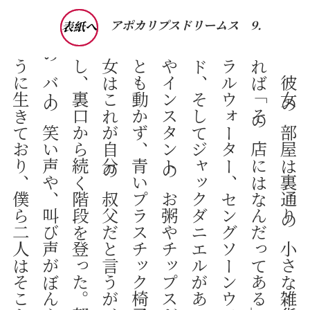
アポカリプスドリームス
9.
表紙へ